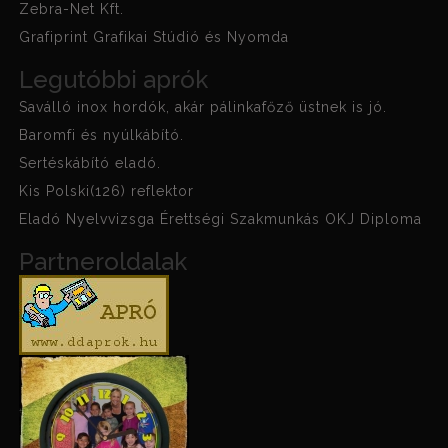
Zebra-Net Kft.
Grafiprint Grafikai Stúdió és Nyomda
Legutóbbi aprók
Saválló inox hordók, akár pálinkafőző üstnek is jó.
Baromfi és nyúlkábító.
Sertéskábító eladó.
Kis Polski(126) reflektor
Eladó Nyelvvizsga Érettségi Szakmunkás OKJ Diploma
Partneroldalak