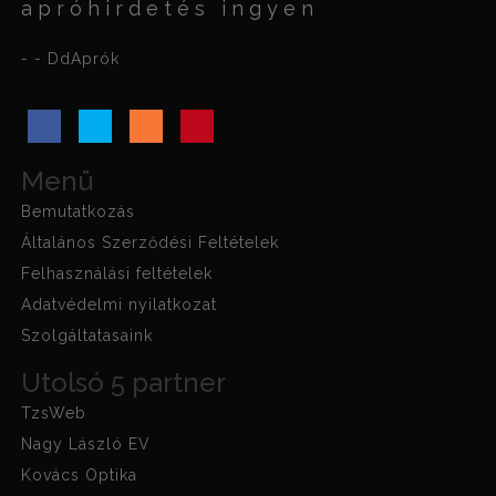
apróhirdetés ingyen
- - DdAprók
Menü
Bemutatkozás
Általános Szerződési Feltételek
Felhasználási feltételek
Adatvédelmi nyilatkozat
Szolgáltatasaink
Utolsó 5 partner
TzsWeb
Nagy László EV
Kovács Optika