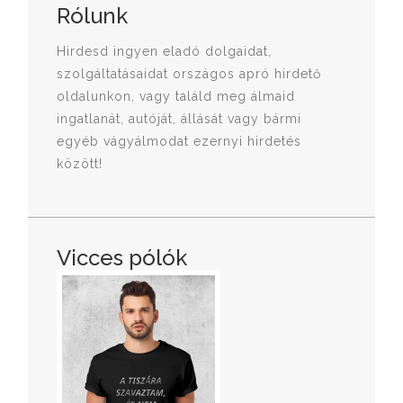
Rólunk
Hirdesd ingyen eladó dolgaidat,
szolgáltatásaidat országos apró hirdető
oldalunkon, vagy találd meg álmaid
ingatlanát, autóját, állását vagy bármi
egyéb vágyálmodat ezernyi hirdetés
között!
Vicces pólók