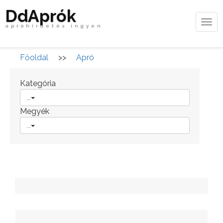
DdAprók
Tog
apróhirdetés ingyen
navi
Főoldal
>>
Apró
Kategória
...
Megyék
...