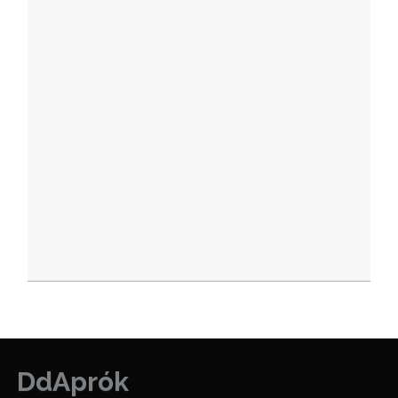
DdAprók