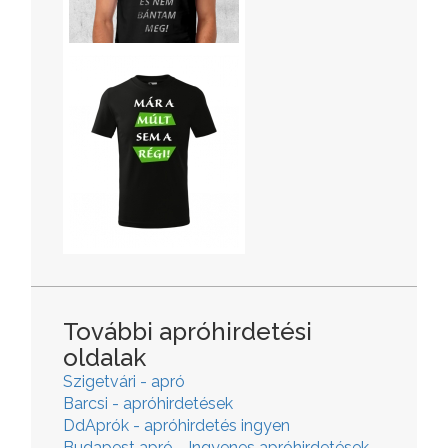
További apróhirdetési
oldalak
Szigetvári - apró
Barcsi - apróhirdetések
DdAprók - apróhirdetés ingyen
Budapest apró - Ingyenes apróhirdetések