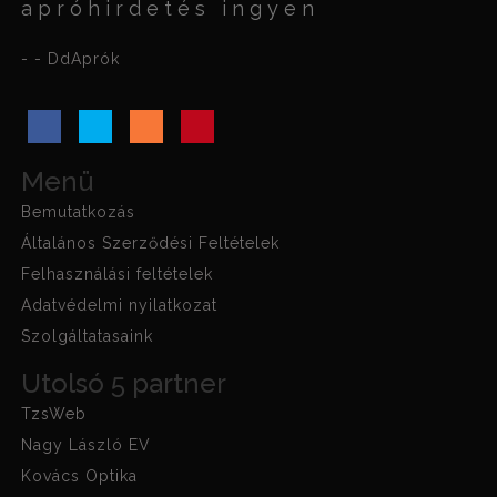
apróhirdetés ingyen
- - DdAprók
Menü
Bemutatkozás
Általános Szerződési Feltételek
Felhasználási feltételek
Adatvédelmi nyilatkozat
Szolgáltatasaink
Utolsó 5 partner
TzsWeb
Nagy László EV
Kovács Optika