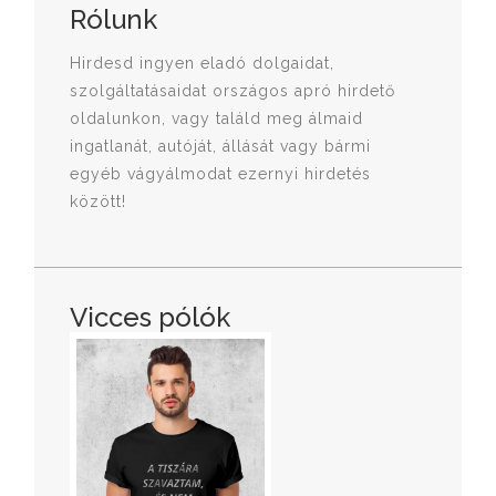
Rólunk
Hirdesd ingyen eladó dolgaidat,
szolgáltatásaidat országos apró hirdető
oldalunkon, vagy találd meg álmaid
ingatlanát, autóját, állását vagy bármi
egyéb vágyálmodat ezernyi hirdetés
között!
Vicces pólók