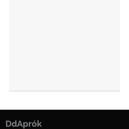
DdAprók