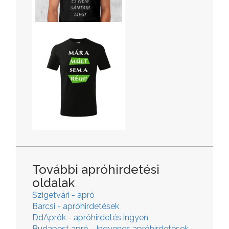
További apróhirdetési
oldalak
Szigetvári - apró
Barcsi - apróhirdetések
DdAprók - apróhirdetés ingyen
Budapest apró - Ingyenes apróhirdetések