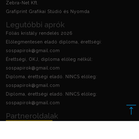
Zebra-Net Kft.
Grafiprint Grafikai Stúdió és Nyomda
Legutóbbi aprók
Fóliás kristály rendelés 2026
Előlegmentesen eladó diploma, érettségi:
sospapirok@gmail.com
Érettségi, OKJ, diploma előleg nélkül:
sospapirok@gmail.com
Diploma, érettségi eladó. NINCS előleg:
sospapirok@gmail.com
Diploma, érettségi eladó. NINCS előleg:
sospapirok@gmail.com
Partneroldalak