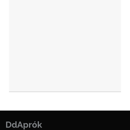
DdAprók