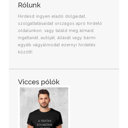
Rólunk
Hirdesd ingyen eladó dolgaidat,
szolgáltatásaidat országos apró hirdető
oldalunkon, vagy találd meg álmaid
ingatlanát, autóját, állását vagy bármi
egyéb vágyálmodat ezernyi hirdetés
között!
Vicces pólók