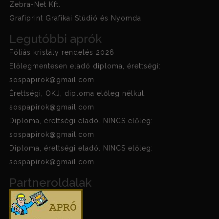
Zebra-Net Kft.
Grafiprint Grafikai Stúdió és Nyomda
Legutóbbi aprók
Fóliás kristály rendelés 2026
Előlegmentesen eladó diploma, érettségi:
sospapirok@gmail.com
Érettségi, OKJ, diploma előleg nélkül:
sospapirok@gmail.com
Diploma, érettségi eladó. NINCS előleg:
sospapirok@gmail.com
Diploma, érettségi eladó. NINCS előleg:
sospapirok@gmail.com
Partneroldalak