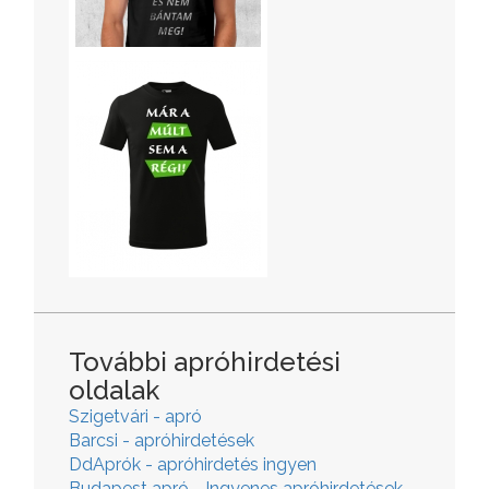
További apróhirdetési
oldalak
Szigetvári - apró
Barcsi - apróhirdetések
DdAprók - apróhirdetés ingyen
Budapest apró - Ingyenes apróhirdetések