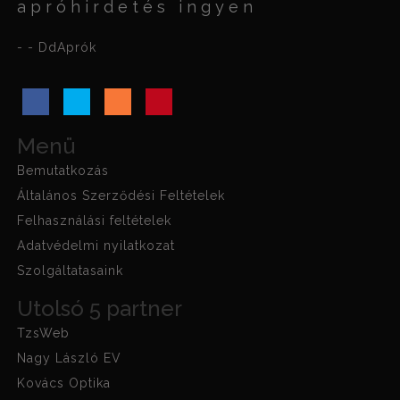
apróhirdetés ingyen
- - DdAprók
Menü
Bemutatkozás
Általános Szerződési Feltételek
Felhasználási feltételek
Adatvédelmi nyilatkozat
Szolgáltatasaink
Utolsó 5 partner
TzsWeb
Nagy László EV
Kovács Optika