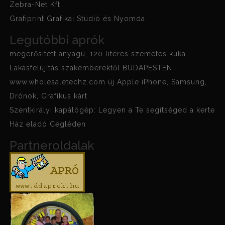
Zebra-Net Kft.
Grafiprint Grafikai Stúdió és Nyomda
Legutóbbi aprók
megerősített anyagú, 120 literes szemetes kuka
Lakásfelújítás szakemberektől BUDAPESTEN!
www.wholesaletechz.com új Apple iPhone, Samsung,
Drónok, Grafikus kárt
Szentkirályi kapálógép: Legyen a Te segítséged a kerte
Ház eladó Cegléden
Partneroldalak