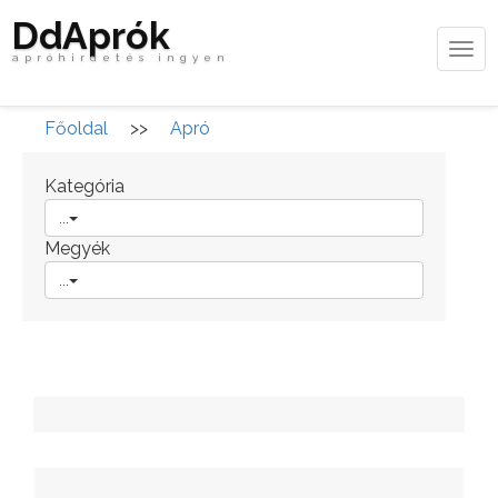
DdAprók
Tog
apróhirdetés ingyen
navi
Főoldal
>>
Apró
Kategória
...
Megyék
...