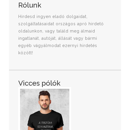
Rólunk
Hirdesd ingyen eladó dolgaidat,
szolgáltatásaidat országos apró hirdető
oldalunkon, vagy találd meg álmaid
ingatlanát, autóját, állását vagy bármi
egyéb vágyálmodat ezernyi hirdetés
között!
Vicces pólók