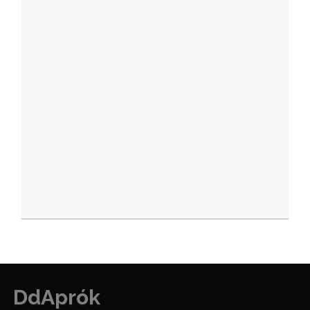
DdAprók