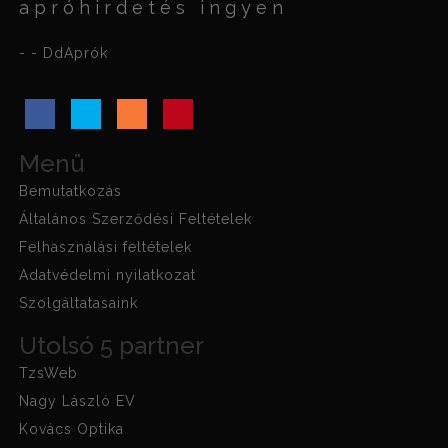
apróhirdetés ingyen
- - DdAprók
Menü
Bemutatkozás
Általános Szerződési Feltételek
Felhasználási feltételek
Adatvédelmi nyilatkozat
Szolgáltatasaink
Utolsó 5 partner
TzsWeb
Nagy László EV
Kovács Optika