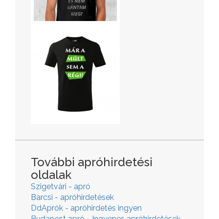
További apróhirdetési
oldalak
Szigetvári - apró
Barcsi - apróhirdetések
DdAprók - apróhirdetés ingyen
Budapest apró - Ingyenes apróhirdetések