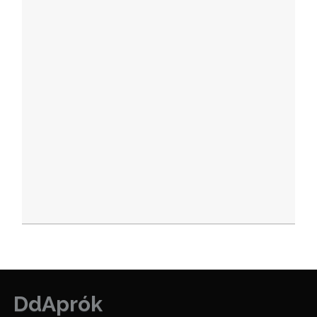
DdAprók