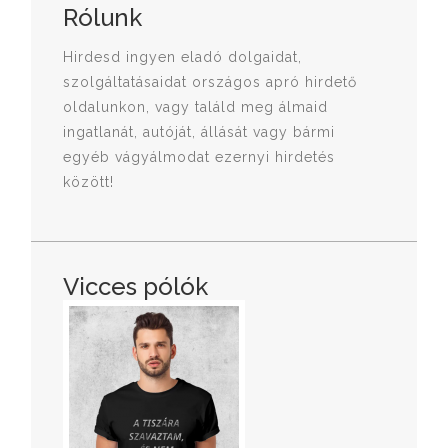
Rólunk
Hirdesd ingyen eladó dolgaidat,
szolgáltatásaidat országos apró hirdető
oldalunkon, vagy találd meg álmaid
ingatlanát, autóját, állását vagy bármi
egyéb vágyálmodat ezernyi hirdetés
között!
Vicces pólók