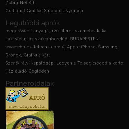
Zebra-Net Kft.
Grafiprint Grafikai Stúdió és Nyomda
Legutóbbi aprók
megerősített anyagú, 120 literes szemetes kuka
Lakásfelújítás szakemberektől BUDAPESTEN!
www.wholesaletechz.com új Apple iPhone, Samsung,
Drónok, Grafikus kárt
Szentkirályi kapálógép: Legyen a Te segítséged a kerte
Ház eladó Cegléden
Partneroldalak