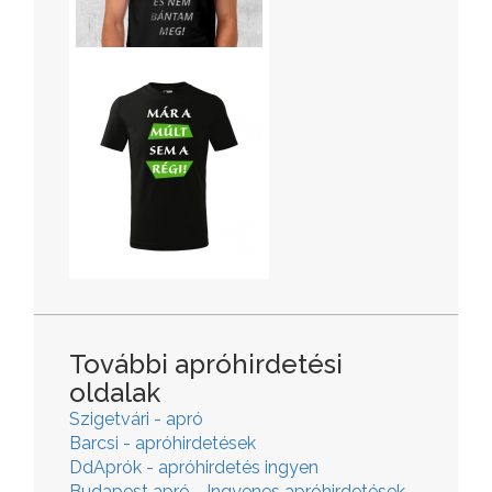
További apróhirdetési
oldalak
Szigetvári - apró
Barcsi - apróhirdetések
DdAprók - apróhirdetés ingyen
Budapest apró - Ingyenes apróhirdetések