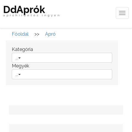
DdAprók
Tog
apróhirdetés ingyen
navi
Főoldal
>>
Apró
Kategória
...
Megyék
...