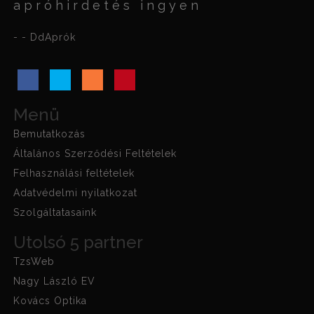
apróhirdetés ingyen
- - DdAprók
Menü
Bemutatkozás
Általános Szerződési Feltételek
Felhasználási feltételek
Adatvédelmi nyilatkozat
Szolgáltatasaink
Utolsó 5 partner
TzsWeb
Nagy László EV
Kovács Optika