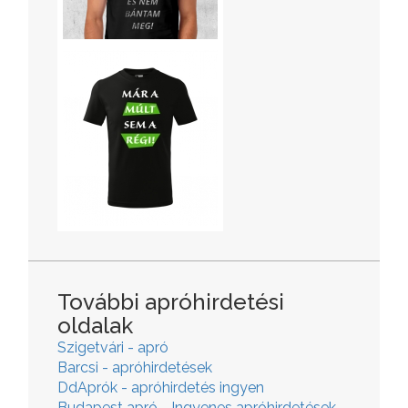
További apróhirdetési
oldalak
Szigetvári - apró
Barcsi - apróhirdetések
DdAprók - apróhirdetés ingyen
Budapest apró - Ingyenes apróhirdetések