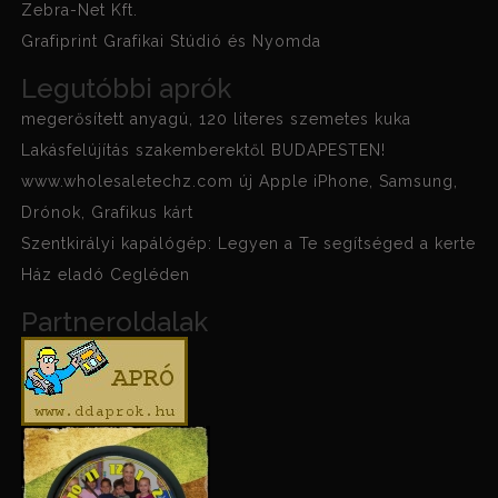
Zebra-Net Kft.
Grafiprint Grafikai Stúdió és Nyomda
Legutóbbi aprók
megerősített anyagú, 120 literes szemetes kuka
Lakásfelújítás szakemberektől BUDAPESTEN!
www.wholesaletechz.com új Apple iPhone, Samsung,
Drónok, Grafikus kárt
Szentkirályi kapálógép: Legyen a Te segítséged a kerte
Ház eladó Cegléden
Partneroldalak