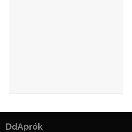
DdAprók