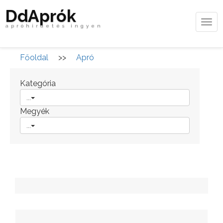
DdAprók
Tog
apróhirdetés ingyen
navi
Főoldal
>>
Apró
Kategória
...
Megyék
...