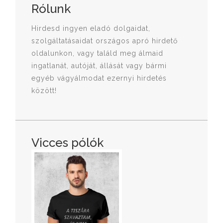
Rólunk
Hirdesd ingyen eladó dolgaidat,
szolgáltatásaidat országos apró hirdető
oldalunkon, vagy találd meg álmaid
ingatlanát, autóját, állását vagy bármi
egyéb vágyálmodat ezernyi hirdetés
között!
Vicces pólók