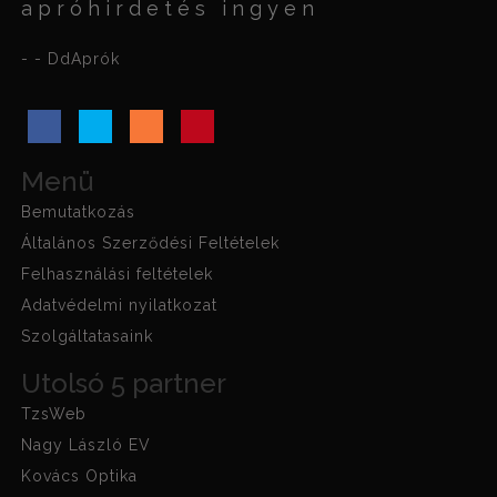
apróhirdetés ingyen
- - DdAprók
Menü
Bemutatkozás
Általános Szerződési Feltételek
Felhasználási feltételek
Adatvédelmi nyilatkozat
Szolgáltatasaink
Utolsó 5 partner
TzsWeb
Nagy László EV
Kovács Optika