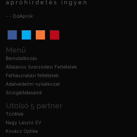
apróhirdetés ingyen
- - DdAprók
Menü
Bemutatkozás
Általános Szerződési Feltételek
Felhasználási feltételek
Adatvédelmi nyilatkozat
Szolgáltatasaink
Utolsó 5 partner
TzsWeb
Nagy László EV
Kovács Optika