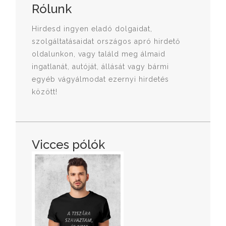
Rólunk
Hirdesd ingyen eladó dolgaidat,
szolgáltatásaidat országos apró hirdető
oldalunkon, vagy találd meg álmaid
ingatlanát, autóját, állását vagy bármi
egyéb vágyálmodat ezernyi hirdetés
között!
Vicces pólók