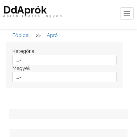
DdAprók
Tog
apróhirdetés ingyen
navi
Főoldal
>>
Apró
Kategória
...
Megyék
...