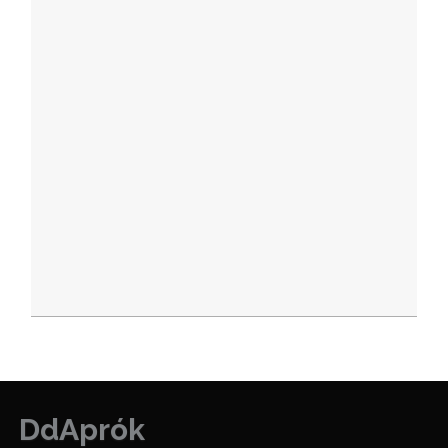
DdAprók