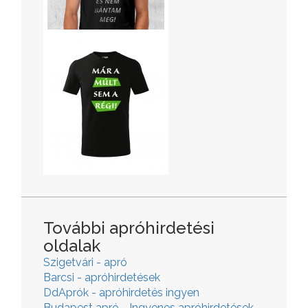
További apróhirdetési
oldalak
Szigetvári - apró
Barcsi - apróhirdetések
DdAprók - apróhirdetés ingyen
Budapest apró - Ingyenes apróhirdetések