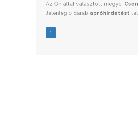
Az Ön által választott megye:
Cso
Jelenleg 0 darab
apróhirdetést
tal
1