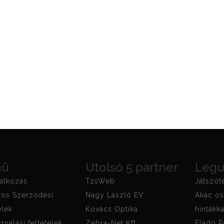
nü
Utolsó 5 partner
Legu
atkozás
TzsWeb
Játszót
nos Szerződési
Nagy László EV
Akác os
elek
Kovács Optika
hintákka
ználási feltételek
Zebra-Net Kft.
Eladó P