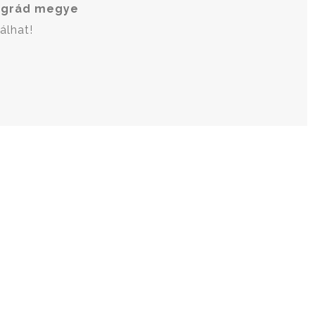
ngrád megye
álhat!