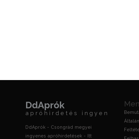
Me
DdAprók
apróhirdetés ingyen
Bemut
Általá
DdAprók - Csongrád megyei
Feltét
ingyenes apróhirdetések - Itt
Felhas