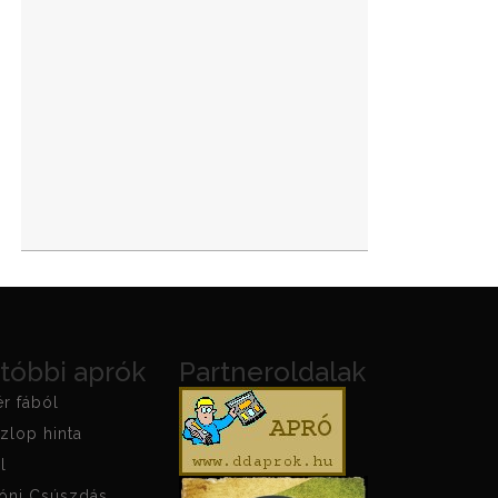
tóbbi aprók
Partneroldalak
ér fából
zlop hinta
l
óni Csúszdás