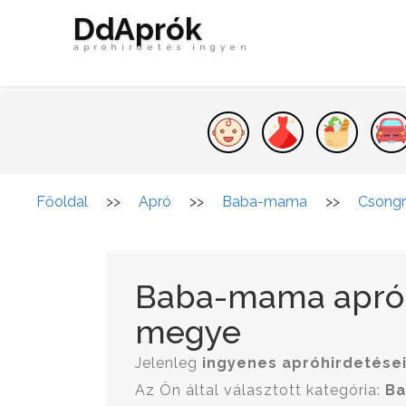
DdAprók
apróhirdetés ingyen
Főoldal
>>
Apró
>>
Baba-mama
>>
Csong
Baba-mama apróh
megye
Jelenleg
ingyenes apróhirdetése
Az Ön által választott kategória:
B