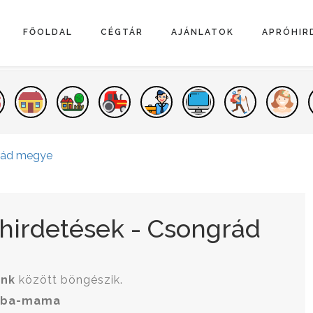
FŐOLDAL
CÉGTÁR
AJÁNLATOK
APRÓHIR
rád megye
irdetések - Csongrád
ink
között böngészik.
aba-mama