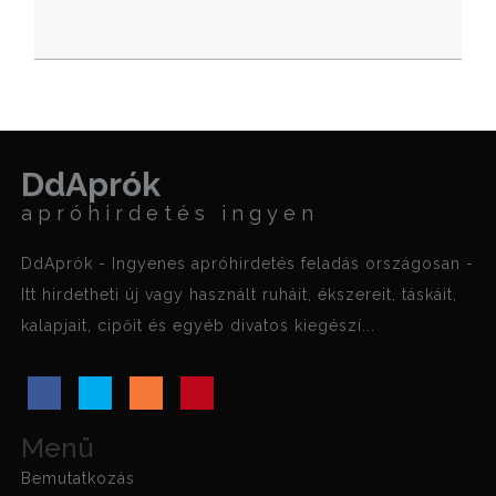
DdAprók
apróhirdetés ingyen
DdAprók - Ingyenes apróhirdetés feladás országosan -
Itt hirdetheti új vagy használt ruháit, ékszereit, táskáit,
kalapjait, cipőit és egyéb divatos kiegészí...
Menü
Bemutatkozás