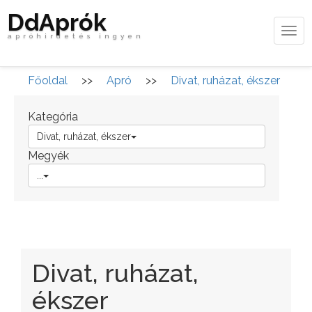
DdAprók
Tog
apróhirdetés ingyen
navi
Főoldal
>>
Apró
>>
Divat, ruházat, ékszer
Kategória
Divat, ruházat, ékszer
Megyék
...
Divat, ruházat,
ékszer