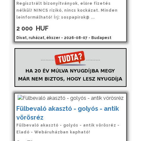
Regisztrált bizonyítványok, előre fizetés
nélkül! NINCS rizikó, nincs kockázat. Minden
leinformálható! Írj: sospapirok@ ...
2 000
HUF
Divat, ruházat, ékszer - 2026-08-07 - Budapest
Fülbevaló akasztó - golyós - antik
vörösréz
Fülbevaló akasztó - golyós - antik vörösréz -
Eladó - Webáruházban kapható!