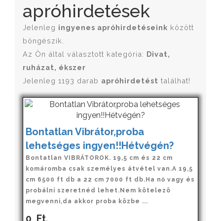
apróhirdetések
Jelenleg
ingyenes apróhirdetéseink
között
böngészik.
Az Ön által választott kategória:
Divat,
ruházat, ékszer
Jelenleg 1193 darab
apróhirdetést
találhat!
Bontatlan Vibrátor,proba
lehetséges ingyen!!Hétvégén?
Bontatlan VIBRÁTOROK. 19,5 cm és 22 cm
komáromba csak személyes átvétel van.A 19,5
cm 6500 ft db a 22 cm 7000 ft db.Ha nő vagy és
probálni szeretnéd lehet.Nem kötelezö
megvenni,da akkor proba közbe ...
0
Ft.