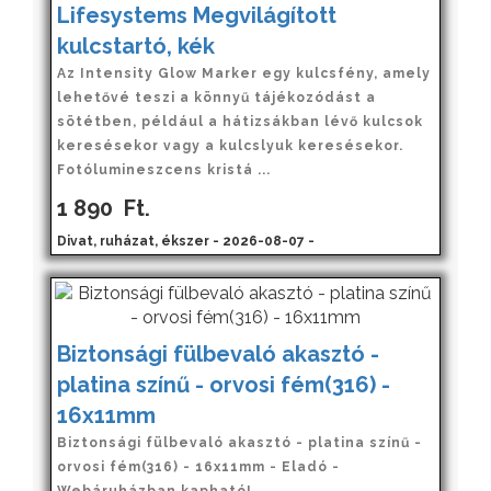
Lifesystems Megvilágított
kulcstartó, kék
Az Intensity Glow Marker egy kulcsfény, amely
lehetővé teszi a könnyű tájékozódást a
sötétben, például a hátizsákban lévő kulcsok
keresésekor vagy a kulcslyuk keresésekor.
Fotólumineszcens kristá ...
1 890
Ft.
Divat, ruházat, ékszer - 2026-08-07 -
Biztonsági fülbevaló akasztó -
platina színű - orvosi fém(316) -
16x11mm
Biztonsági fülbevaló akasztó - platina színű -
orvosi fém(316) - 16x11mm - Eladó -
Webáruházban kapható!