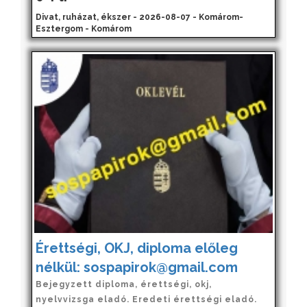
Divat, ruházat, ékszer - 2026-08-07 - Komárom-
Esztergom - Komárom
Érettségi, OKJ, diploma előleg
nélkül: sospapirok@gmail.com
Bejegyzett diploma, érettségi, okj,
nyelvvizsga eladó. Eredeti érettségi eladó.