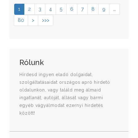
1
2
3
4
5
6
7
8
9
...
80
>
>>>
Rólunk
Hirdesd ingyen eladó dolgaidat,
szolgáltatásaidat országos apró hirdető
oldalunkon, vagy találd meg álmaid
ingatlanát, autóját, állását vagy bármi
egyéb vágyálmodat ezernyi hirdetés
között!