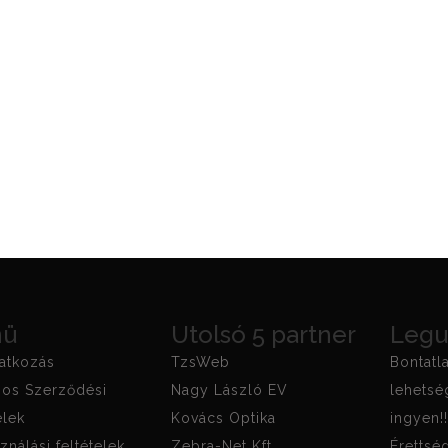
nü
Utolsó 5 partner
Legu
atkozás
TzsWeb
Bontatl
nos Szerződési
Nagy László EV
lehetsé
elek
Kovács Optika
ingyen!
ználási feltételek
Zebra-Net Kft.
Érettsé