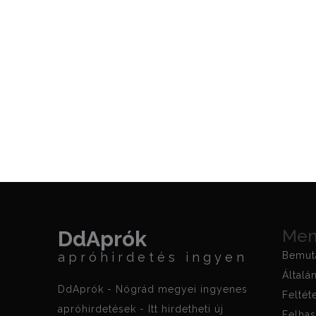
Me
DdAprók
apróhirdetés ingyen
Bemut
Általá
DdAprók - Nógrád megyei ingyenes
Feltét
apróhirdetések - Itt hirdetheti új
Felhas