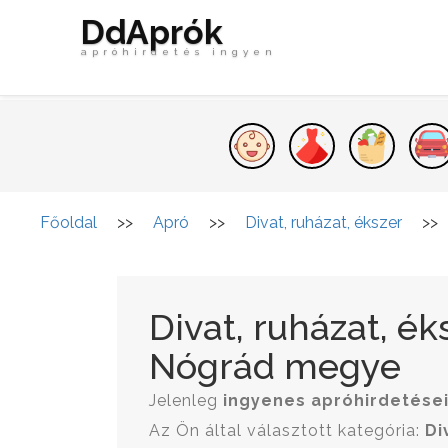
DdAprók
apróhirdetés ingyen
Főoldal
>>
Apró
>>
Divat, ruházat, ékszer
>>
Divat, ruházat, é
Nógrád megye
Jelenleg
ingyenes apróhirdetése
Az Ön által választott kategória:
Di