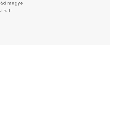
rád megye
álhat!