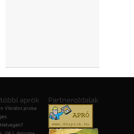
tóbbi aprók
Partneroldalak
an Vibrátor,proba
ges
!Hétvégén?
gi, OKJ, diploma