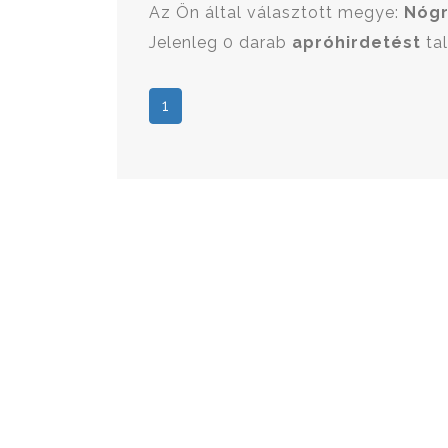
Az Ön által választott megye:
Nóg
Jelenleg 0 darab
apróhirdetést
tal
1