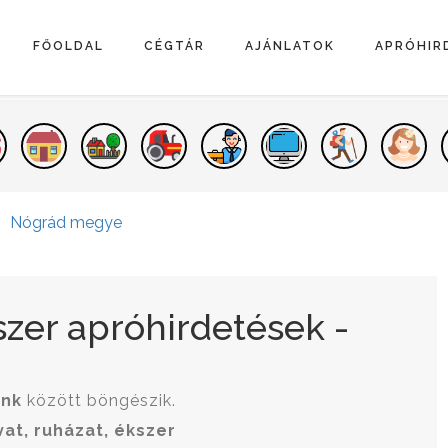
FŐOLDAL
CÉGTÁR
AJÁNLATOK
APRÓHIR
Nógrád megye
kszer apróhirdetések -
ink
között böngészik.
vat, ruházat, ékszer