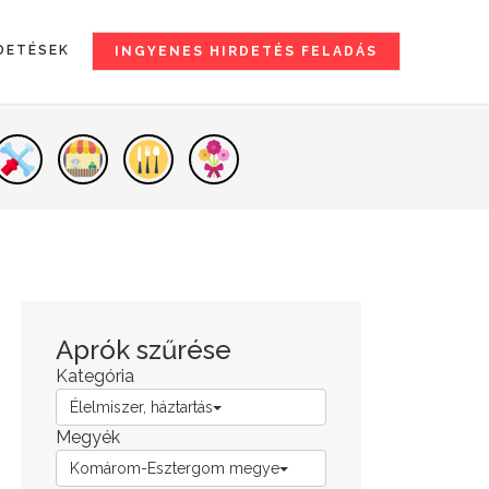
DETÉSEK
INGYENES HIRDETÉS FELADÁS
Aprók szűrése
Kategória
Élelmiszer, háztartás
Megyék
Komárom-Esztergom megye