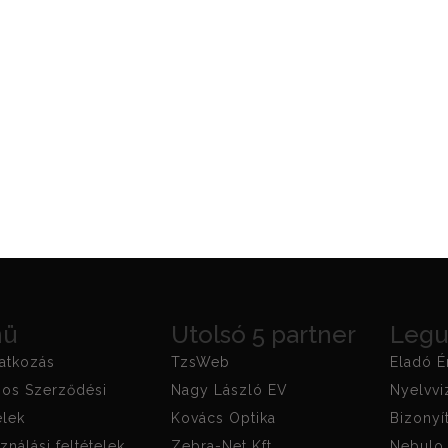
nü
Utolsó 5 partner
Legu
atkozás
TzsWeb
Eladó É
nos Szerződési
Nagy László EV
Nyelvv
elek
Kovács Optika
Bizonyí
ználási feltételek
Zebra-Net Kft.
Nebulo 