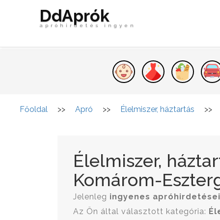
DdAprók
apróhirdetés ingyen
Főoldal
>>
Apró
>>
Élelmiszer, háztartás
>>
Élelmiszer, házta
Komárom-Eszter
Jelenleg
ingyenes apróhirdetése
Az Ön által választott kategória:
Él