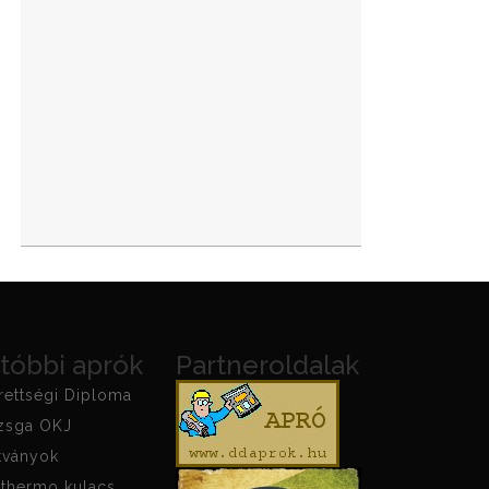
tóbbi aprók
Partneroldalak
rettségi Diploma
izsga OKJ
tványok
thermo kulacs