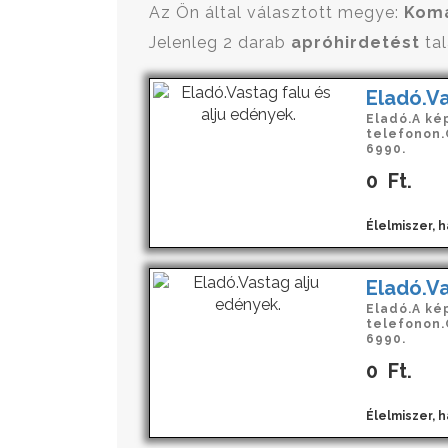
Az Ön által választott megye:
Kom
Jelenleg 2 darab
apróhirdetést
tal
Eladó.Va
Eladó.A ké
telefonon.
6990.
0
Ft.
Élelmiszer, 
Eladó.Va
Eladó.A ké
telefonon.
6990.
0
Ft.
Élelmiszer, 