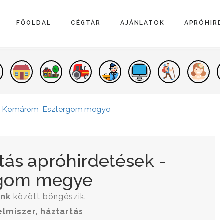
FŐOLDAL
CÉGTÁR
AJÁNLATOK
APRÓHIR
Komárom-Esztergom megye
rtás apróhirdetések -
gom megye
ink
között böngészik.
elmiszer, háztartás