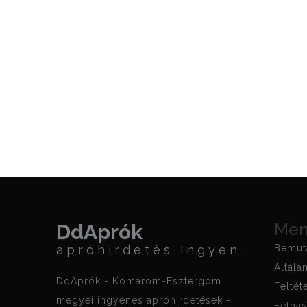
Me
DdAprók
apróhirdetés ingyen
Bemut
Általá
DdAprók - Komárom-Esztergom
Feltét
megyei ingyenes apróhirdetések -
Felhas