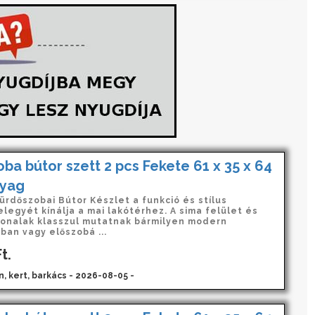
ba bútor szett 2 pcs Fekete 61 x 35 x 64
yag
ürdőszobai Bútor Készlet a funkció és stílus
legyét kínálja a mai lakótérhez. A sima felület és
 vonalak klasszul mutatnak bármilyen modern
ban vagy előszobá ...
t.
n, kert, barkács - 2026-08-05 -