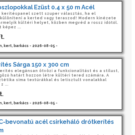
oszlopokkal Ezüst 0.4 x 50 m Acél
i kerítéspanel szett szuper választás, ha el
különíteni a kerted vagy teraszod! Modern kinézete
rmelyik kültéri helyet, közben megvéd a rossz időtől.
 képez ...
t.
n, kert, barkács - 2026-08-05 -
rítés Sárga 150 x 300 cm
kerítés elegánsan ötvözi a funkcionalitást és a stílust,
göző határt hozzon létre kültéri tered számára. A
tétika sima textúrákkal és letisztult vonalakkal
z ...
t.
n, kert, barkács - 2026-08-05 -
C-bevonatú acél csirkeháló drótkerítés
 m