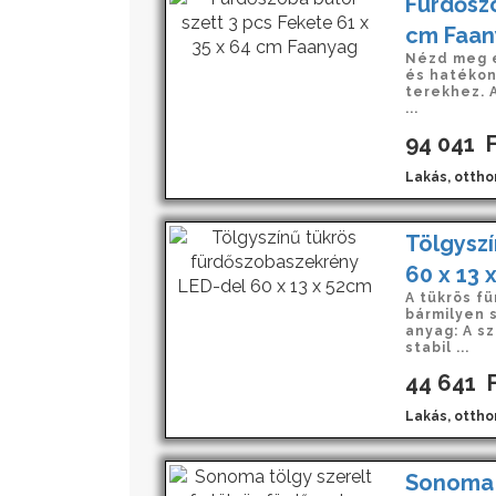
Fürdőszo
cm Faan
Nézd meg e
és hatékon
terekhez. A
...
94 041
F
Lakás, ottho
Tölgysz
60 x 13 
A tükrös f
bármilyen s
anyag: A sz
stabil ...
44 641
F
Lakás, ottho
Sonoma t