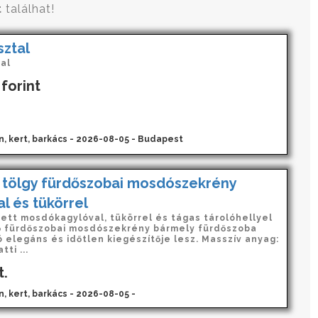
t
találhat!
sztal
al
forint
n, kert, barkács - 2026-08-05 - Budapest
tölgy fürdőszobai mosdószekrény
l és tükörrel
tett mosdókagylóval, tükörrel és tágas tárolóhellyel
 fürdőszobai mosdószekrény bármely fürdőszoba
 elegáns és időtlen kiegészítője lesz. Masszív anyag:
ti ...
t.
n, kert, barkács - 2026-08-05 -