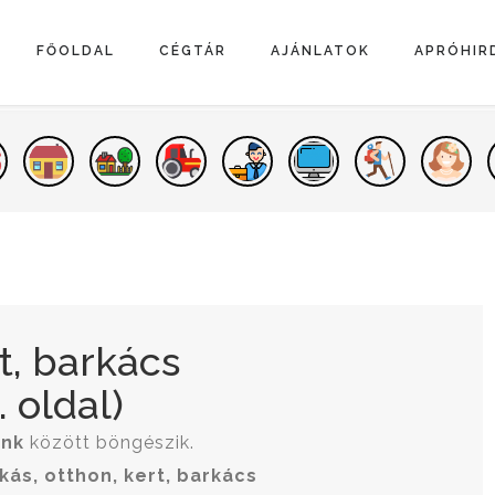
FŐOLDAL
CÉGTÁR
AJÁNLATOK
APRÓHIR
t, barkács
 oldal)
ink
között böngészik.
kás, otthon, kert, barkács