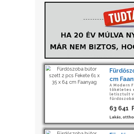
Fürdőszo
cm Faan
A Modern F
tökéletes e
letisztult
fürdőszobá
63 641
F
Lakás, ottho