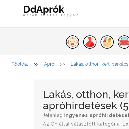
DdAprók
apróhirdetés ingyen
Főoldal
>>
Apró
>>
Lakás, otthon, kert, barkács
Lakás, otthon, ker
apróhirdetések (5.
Jelenleg
ingyenes apróhirdetése
Az Ön által választott kategória:
La