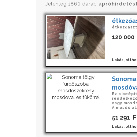
Jelenleg 1860 darab
apróhirdetés
étkezőa
étkezőaszt
120 000
Lakás, ottho
Sonoma 
mosdóva
Ez a beépí
rendelkező
vagy mosdó
A mosdó alat
51 291
F
Lakás, ottho