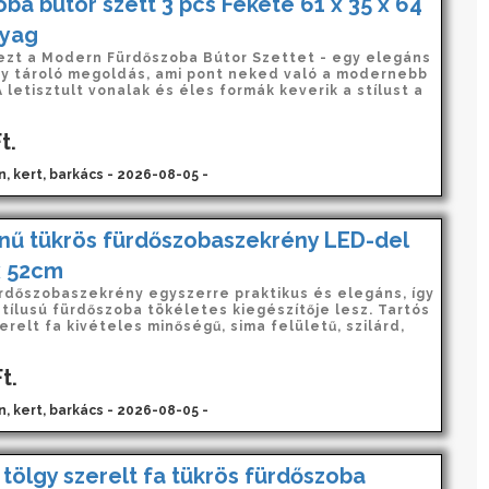
ba bútor szett 3 pcs Fekete 61 x 35 x 64
yag
zt a Modern Fürdőszoba Bútor Szettet - egy elegáns
y tároló megoldás, ami pont neked való a modernebb
 letisztult vonalak és éles formák keverik a stílust a
t.
n, kert, barkács - 2026-08-05 -
ínű tükrös fürdőszobaszekrény LED-del
x 52cm
ürdőszobaszekrény egyszerre praktikus és elegáns, így
tílusú fürdőszoba tökéletes kiegészítője lesz. Tartós
erelt fa kivételes minőségű, sima felületű, szilárd,
t.
n, kert, barkács - 2026-08-05 -
ölgy szerelt fa tükrös fürdőszoba