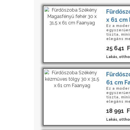
Fürdősz
x 61 cm
Ez a moder
egyszerűen
tiszta, min
elegáns me
25 641
F
Lakás, ottho
Fürdőszo
61 cm F
Ez a moder
egyszerűen
tiszta, min
elegáns me
18 991
F
Lakás, ottho