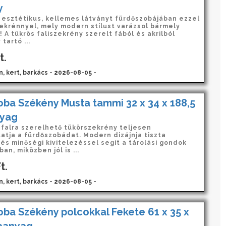
y
esztétikus, kellemes látványt fürdőszobájában ezzel
zekrénnyel, mely modern stílust varázsol bármely
 A tükrös faliszekrény szerelt fából és akrilból
 tartó ...
t.
n, kert, barkács - 2026-08-05 -
ba Székény Musta tammi 32 x 34 x 188,5
yag
i falra szerelhető tükörszekrény teljesen
atja a fürdőszobádat. Modern dizájnja tiszta
és minőségi kivitelezéssel segít a tárolási gondok
n, miközben jól is ...
t.
n, kert, barkács - 2026-08-05 -
ba Székény polcokkal Fekete 61 x 35 x