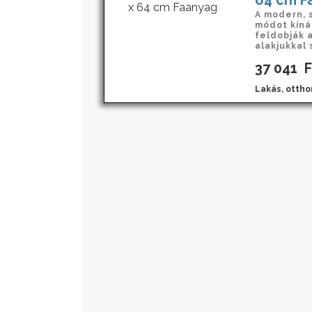
64 cm F
A modern, 
módot kíná
feldobják 
alakjukkal s
37 041
F
Lakás, ottho