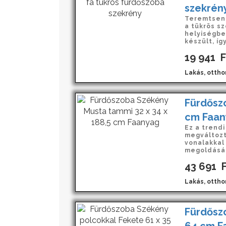
szekrén
Teremtsen 
a tükrös s
helyiségbe!
készült, így
19 941
F
Lakás, ottho
Fürdőszo
cm Faan
Ez a trend
megváltozt
vonalakkal 
megoldásába
43 691
F
Lakás, ottho
Fürdőszo