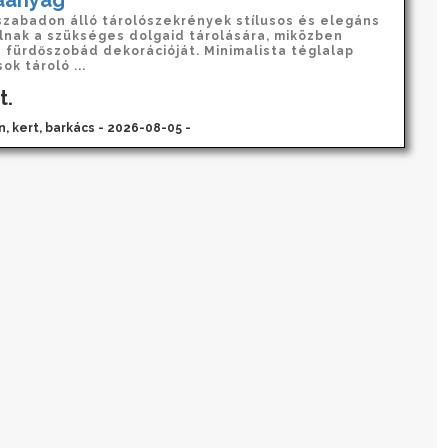
aanyag
szabadon álló tárolószekrények stílusos és elegáns
lnak a szükséges dolgaid tárolására, miközben
a fürdőszobád dekorációját. Minimalista téglalap
ok tároló ...
t.
n, kert, barkács - 2026-08-05 -