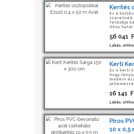
Kerítés 
Ez a kültér
szeretnéd 
feldobja bá
Okos határt
56 041
F
Lakás, ottho
Kerti Ke
Ez a kerti 
hogy lenyű
modern esz
jellemezve 
16 141
F
Lakás, ottho
Piros PV
10 x 0,5