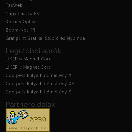
TzsWeb
Nagy László EV
Kovács Optika
Zebra-Net Kft.
Grafiprint Grafikai Stúdió és Nyomda
Legutóbbi aprók
LIKER 9 Magnet Cord
LIKER 7 Magnet Cord
Coolpets kutya hűtőmellény XL
Coolpets kutya hűtőmellény XS
Coolpets kutya hűtőmellény S
Partneroldalak