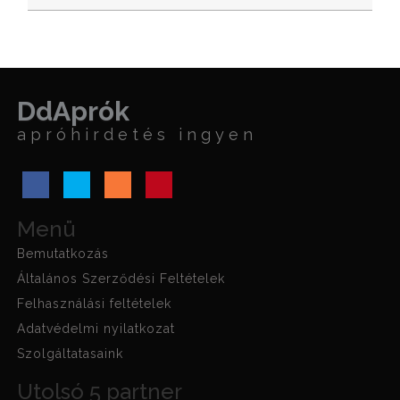
DdAprók
apróhirdetés ingyen
Menü
Bemutatkozás
Általános Szerződési Feltételek
Felhasználási feltételek
Adatvédelmi nyilatkozat
Szolgáltatasaink
Utolsó 5 partner