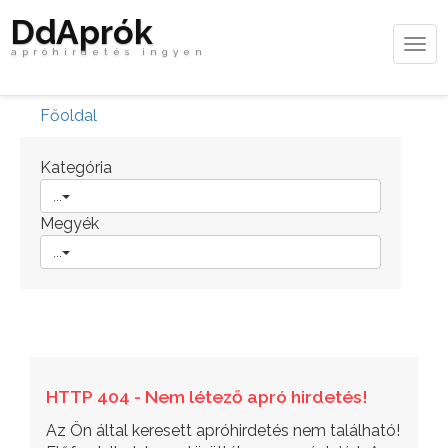
DdAprók
Tog
apróhirdetés ingyen
navi
Főoldal
Kategória
...
Megyék
...
HTTP 404 - Nem létező apró hirdetés!
Az Ön által keresett apróhirdetés nem található!