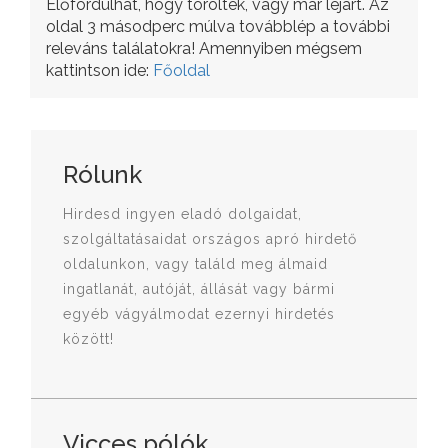
Előfordulhat, hogy törölték, vagy már lejárt. Az
oldal 3 másodperc múlva továbblép a további
releváns találatokra! Amennyiben mégsem
kattintson ide:
Főoldal
Rólunk
Hirdesd ingyen eladó dolgaidat,
szolgáltatásaidat országos apró hirdető
oldalunkon, vagy találd meg álmaid
ingatlanát, autóját, állását vagy bármi
egyéb vágyálmodat ezernyi hirdetés
között!
Vicces pólók