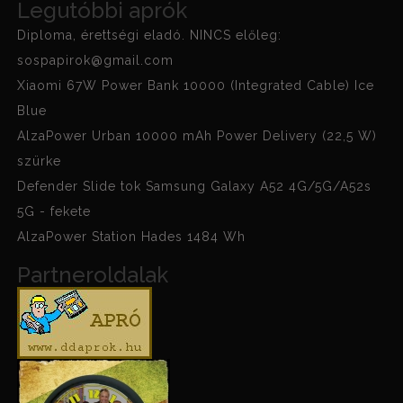
Legutóbbi aprók
Diploma, érettségi eladó. NINCS előleg:
sospapirok@gmail.com
Xiaomi 67W Power Bank 10000 (Integrated Cable) Ice
Blue
AlzaPower Urban 10000 mAh Power Delivery (22,5 W)
szürke
Defender Slide tok Samsung Galaxy A52 4G/5G/A52s
5G - fekete
AlzaPower Station Hades 1484 Wh
Partneroldalak