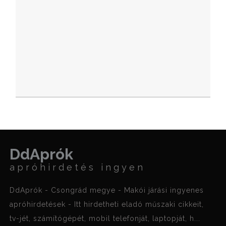
DdAprók
apróhirdetés ingyen
DdAprók - Csongrád megye - Makói járási ingyenes
apróhirdetések - Itt hirdetheti eladó műszaki cikkeit,
tv-jét, számítógépét, mobil telefonját, laptopját, h...