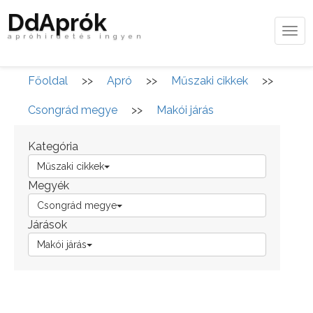
DdAprók
Tog
apróhirdetés ingyen
navi
Főoldal
>>
Apró
>>
Műszaki cikkek
>>
Csongrád megye
>>
Makói járás
Kategória
Műszaki cikkek
Megyék
Csongrád megye
Járások
Makói járás