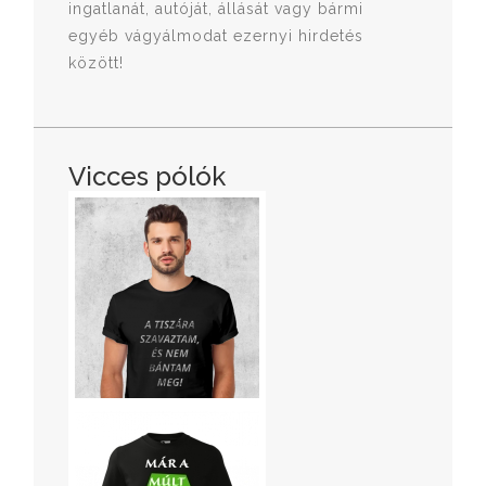
ingatlanát, autóját, állását vagy bármi
egyéb vágyálmodat ezernyi hirdetés
között!
Vicces pólók