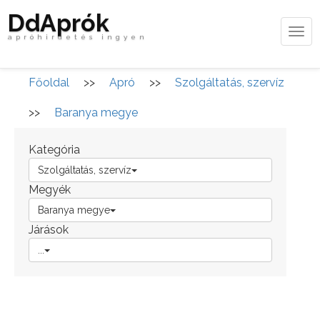
DdAprók
Tog
apróhirdetés ingyen
navi
Főoldal
>>
Apró
>>
Szolgáltatás, szervíz
>>
Baranya megye
Kategória
Szolgáltatás, szervíz
Megyék
Baranya megye
Járások
...