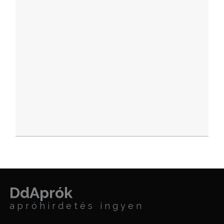
DdAprók
apróhirdetés ingyen