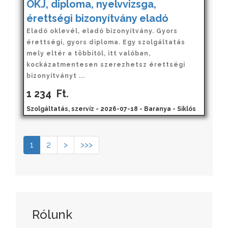
OKJ, diploma, nyelvvizsga,
érettségi bizonyítvány eladó
Eladó oklevél, eladó bizonyítvány. Gyors
érettségi, gyors diploma. Egy szolgáltatás
mely eltér a többitől, itt valóban,
kockázatmentesen szerezhetsz érettségi
bizonyítványt ...
1 234
Ft.
Szolgáltatás, szervíz - 2026-07-18 - Baranya - Siklós
1
2
>
>>>
Rólunk