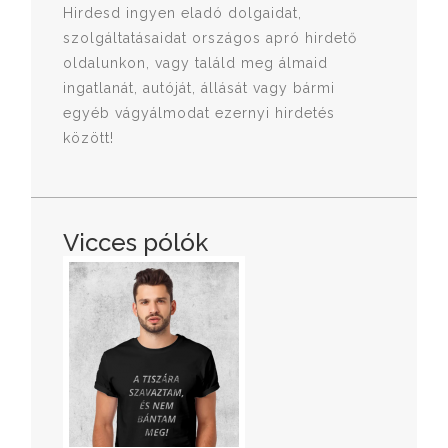
Hirdesd ingyen eladó dolgaidat,
szolgáltatásaidat országos apró hirdető
oldalunkon, vagy találd meg álmaid
ingatlanát, autóját, állását vagy bármi
egyéb vágyálmodat ezernyi hirdetés
között!
Vicces pólók