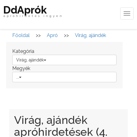
DdAprók
Tog
apróhirdetés ingyen
navi
Főoldal
>>
Apró
>>
Virág, ajándék
Kategória
Virág, ajándék
Megyék
...
Virág, ajándék
apróhirdetések (4.