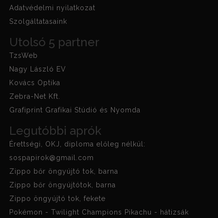
Adatvédelmi nyilatkozat
Szolgáltatasaink
Utolsó 5 partner
TzsWeb
Nagy László EV
Kovács Optika
Zebra-Net Kft.
Grafiprint Grafikai Stúdió és Nyomda
Legutóbbi aprók
Érettségi, OKJ, diploma előleg nélkül:
sospapirok@gmail.com
Zippo bőr öngyújtó tok, barna
Zippo bőr öngyújtótok, barna
Zippo öngyújtó tok, fekete
Pokémon - Twilight Champions Pikachu - hátizsák