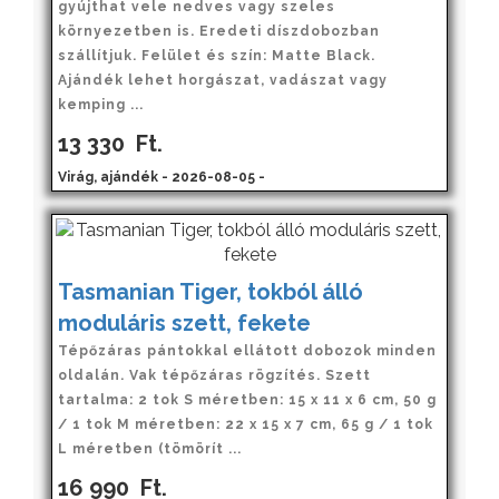
gyújthat vele nedves vagy szeles
környezetben is. Eredeti díszdobozban
szállítjuk. Felület és szín: Matte Black.
Ajándék lehet horgászat, vadászat vagy
kemping ...
13 330
Ft.
Virág, ajándék - 2026-08-05 -
Tasmanian Tiger, tokból álló
moduláris szett, fekete
Tépőzáras pántokkal ellátott dobozok minden
oldalán. Vak tépőzáras rögzítés. Szett
tartalma: 2 tok S méretben: 15 x 11 x 6 cm, 50 g
/ 1 tok M méretben: 22 x 15 x 7 cm, 65 g / 1 tok
L méretben (tömörít ...
16 990
Ft.