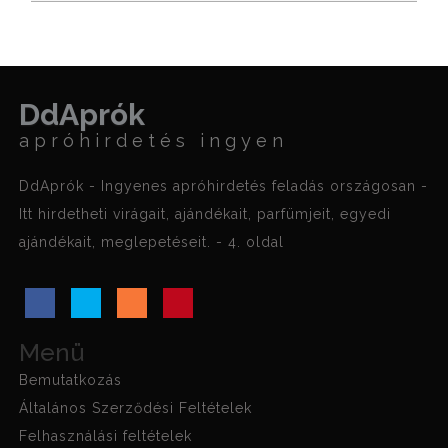
DdAprók
apróhirdetés ingyen
DdAprók - Ingyenes apróhirdetés feladás országosan -
Itt hirdetheti virágait, ajándékait, parfümjeit, egyedi
ajándékait, meglepetéseit. - 4. oldal
Menü
Bemutatkozás
Általános Szerződési Feltételek
Felhasználási feltételek