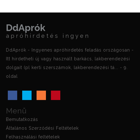
DdAprók
apróhirdetés ingyen
DdAprók - Ingyenes apróhirdetés feladás országosan -
Itt hirdetheti új vagy használt barkács, lakberendezési
dolgait (pl kerti szerszámok, lakberendezési tá... - 9.
oldal
Menü
Bemutatkozás
Általános Szerződési Feltételek
Felhasználási feltételek