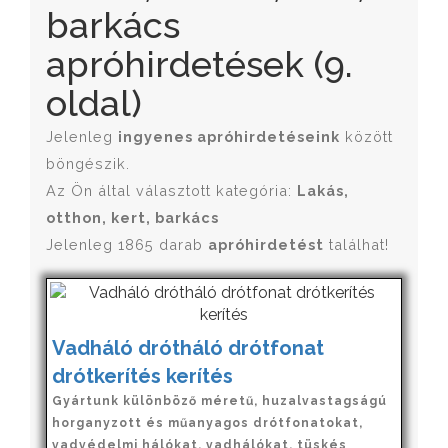
barkács
apróhirdetések (9.
oldal)
Jelenleg
ingyenes apróhirdetéseink
között
böngészik.
Az Ön által választott kategória:
Lakás,
otthon, kert, barkács
Jelenleg 1865 darab
apróhirdetést
találhat!
Vadháló drótháló drótfonat
drótkerítés kerítés
Gyártunk különböző méretű, huzalvastagságú
horganyzott és műanyagos drótfonatokat,
vadvédelmi hálókat, vadhálókat, tüskés