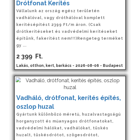
Drótfonat Kerítés
Vállalunk az ország egész területén
vadhálóval, vagy dróthálóval komplett
kerítésépítést 2399 Ft/m áron. (Csak
drótkerítéseket és vadvédelmi kerítéseket
építünk, fakerítést nem!!!)Rengeteg terméket
gy ...
2 399
Ft.
Lakás, otthon, kert, barkács - 2026-08-06 - Budapest
Vadháló, drótfonat, kerítés építés,
oszlop huzal
Gyártunk különböző méretű, huzalvastagságú
horganyzott és műanyagos drótfonatokat,
vadvédelmi hálókat, vadhálókat, tüskés
huzalt, tüskésdrótot, szögesdrótot,