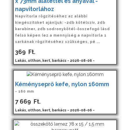
x 73mm alátéttel és anyával -
napvitorlához
Napvitorla rögzítéséhez az alábbi
kiegészítőket ajánljuk: -2db kötélszív, 2db
karabíner, 2db sodronykötél-összefogó lásd
felső képen (ez a mennyiség a napvitorla 1
sarkának rögzítéséhez szükséges, pé ...
369
Ft.
Lakás, otthon, kert, barkács - 2026-08-06 -
Kéményseprő kefe, nylon 160mm
- 160 mm
7 669
Ft.
Lakás, otthon, kert, barkács - 2026-08-06 -