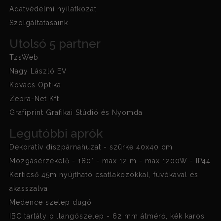
Adatvédelmi nyilatkozat
Szolgáltatasaink
Utolsó 5 partner
TzsWeb
Nagy László EV
Kovács Optika
Zebra-Net Kft.
Grafiprint Grafikai Stúdió és Nyomda
Legutóbbi aprók
Dekoratív díszpárnahuzat - szürke 40x40 cm
Mozgásérzékelő - 180° - max 12 m - max 1200W - IP44
Kerticső 45m nyújtható csatlakozókkal, fúvókával és
akasszalva
Medence szelep dugó
IBC tartály pillangószelep - 62 mm átmérő, kék karos