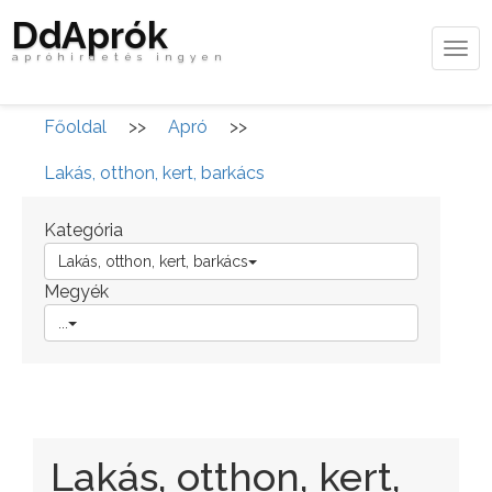
DdAprók
Tog
apróhirdetés ingyen
navi
Főoldal
>>
Apró
>>
Lakás, otthon, kert, barkács
Kategória
Lakás, otthon, kert, barkács
Megyék
...
Lakás, otthon, kert,