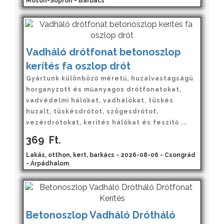
Moson-Sopron - Barbacs
Vadháló drótfonat betonoszlop
kerítés fa oszlop drót
Gyártunk különböző méretű, huzalvastagságú
horganyzott és műanyagos drótfonatokat,
vadvédelmi hálókat, vadhálókat, tüskés
huzalt, tüskésdrótot, szögesdrótot,
vezérdrótokat, kerítés hálókat és feszítő ...
369
Ft.
Lakás, otthon, kert, barkács - 2026-08-06 - Csongrád
- Árpádhalom
Betonoszlop Vadháló Drótháló