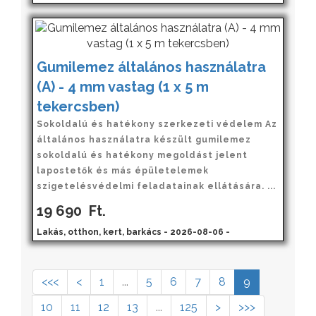
Gumilemez általános használatra
(A) - 4 mm vastag (1 x 5 m
tekercsben)
Sokoldalú és hatékony szerkezeti védelem Az
általános használatra készült gumilemez
sokoldalú és hatékony megoldást jelent
lapostetők és más épületelemek
szigetelésvédelmi feladatainak ellátására. ...
19 690
Ft.
Lakás, otthon, kert, barkács - 2026-08-06 -
<<<
<
1
...
5
6
7
8
9
10
11
12
13
...
125
>
>>>