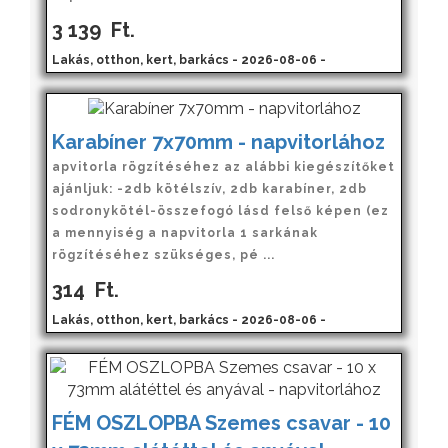
3 139
Ft.
Lakás, otthon, kert, barkács - 2026-08-06 -
Karabíner 7x70mm - napvitorlához
apvitorla rögzítéséhez az alábbi kiegészítőket
ajánljuk: -2db kötélszív, 2db karabíner, 2db
sodronykötél-összefogó lásd felső képen (ez
a mennyiség a napvitorla 1 sarkának
rögzítéséhez szükséges, pé ...
314
Ft.
Lakás, otthon, kert, barkács - 2026-08-06 -
FÉM OSZLOPBA Szemes csavar - 10