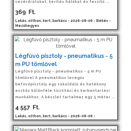
vezérdrótokat, kerítés hálókat és feszítő ...
369
Ft.
Lakás, otthon, kert, barkács - 2026-08-06 - Békés -
Mezőhegyes
Légfúvó pisztoly - pneumatikus - 5
m PU tömlővel
Légfúvó pisztoly - pneumatikus - 5 m PU
tömlővel A pneumatikus levegős
befúvópisztoly egy sokoldalú és hatékony
eszköz különféle tisztítási és karbantartási
munkákhoz. A készlet tartalmaz egy 5 méter ...
4 557
Ft.
Lakás, otthon, kert, barkács - 2026-08-06 -