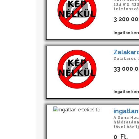
124 m2, 322
telefonszá
3 200 00
Ingatlan kere
Zalakaro
Zalakaros l
33 000 
Ingatlan kere
ingatlan
A Duna Hou
hálózatána
fővel bővítj
0
Ft.