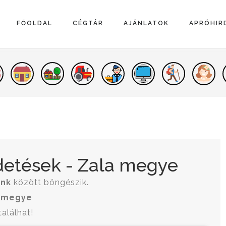
FŐOLDAL
CÉGTÁR
AJÁNLATOK
APRÓHIR
detések - Zala megye
ink
között böngészik.
 megye
találhat!