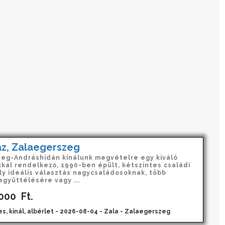
áz, Zalaegerszeg
eg-Andráshidán kínálunk megvételre egy kiváló
kal rendelkező, 1990-ben épült, kétszintes családi
ly ideális választás nagycsaládosoknak, több
együttélésére vagy ...
 000
Ft.
es, kínál, albérlet - 2026-08-04 - Zala - Zalaegerszeg