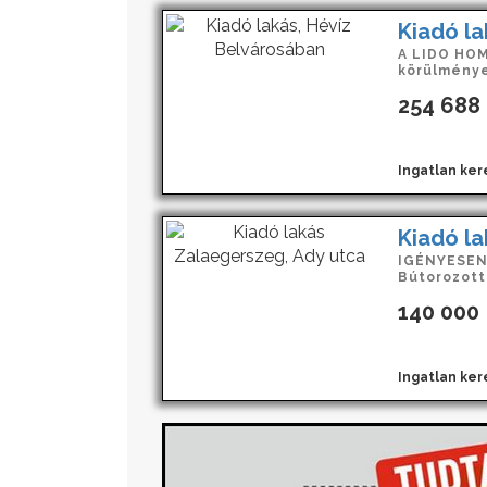
Kiadó la
A LIDO HOM
körülménye
254 688
Ingatlan kere
Kiadó la
IGÉNYESEN 
Bútorozott 
140 000
Ingatlan ker