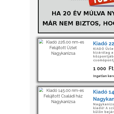
Kiadó 22
KIADÓ Üzle
kizárólag 
központjáb
csomópontjá
1 000
Ft
Ingatlan kere
Kiadó 14
Nagykan
Nagykanizsá
kiadó! A s
külön bejá