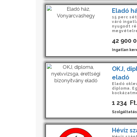
Eladó h
15 perc sé
váró ingat
nyugodt ré
megvételre 
42 900 
Ingatlan ker
OKJ, dip
eladó
Eladó oklev
diploma. Eg
kockázatme
1 234
Ft
Szolgáltatás
Hévíz sz
Hévíz szánt