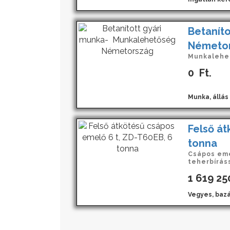
Betanít
Németo
Munkalehet
0
Ft.
Munka, állás
Felső át
tonna
Csápos eme
teherbírássa
1 619 25
Vegyes, bazá