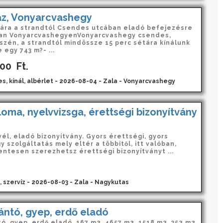
áz, Vonyarcvashegy
tára a strandtól Csendes utcában eladó befejezésre
lan VonyarcvashegyenVonyarcvashegy csendes,
szén, a strandtól mindössze 15 perc sétára kínálunk
egy 743 m?- ...
000
Ft.
es, kínál, albérlet - 2026-08-04 - Zala - Vonyarcvashegy
loma, nyelvvizsga, érettségi bizonyítvány
él, eladó bizonyítvány. Gyors érettségi, gyors
y szolgáltatás mely eltér a többitől, itt valóban,
ntesen szerezhetsz érettségi bizonyítványt ...
.
, szervíz - 2026-08-03 - Zala - Nagykutas
ántó, gyep, erdő eladó
ó, gyep, erdő eladó. 167 m2, 4657 m2, 1518 m2, 352 m2,