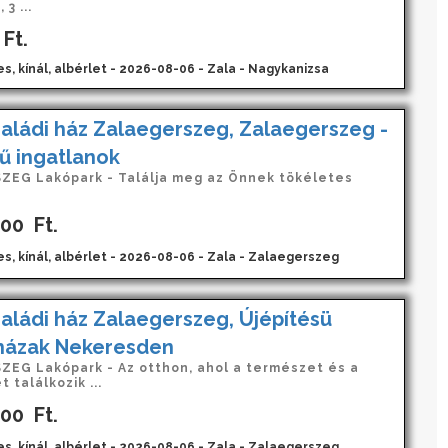
3 ...
Ft.
s, kínál, albérlet - 2026-08-06 - Zala - Nagykanizsa
aládi ház Zalaegerszeg, Zalaegerszeg -
ű ingatlanok
EG Lakópark - Találja meg az Önnek tökéletes
000
Ft.
es, kínál, albérlet - 2026-08-06 - Zala - Zalaegerszeg
aládi ház Zalaegerszeg, Újépítésü
 házak Nekeresden
EG Lakópark - Az otthon, ahol a természet és a
 találkozik ...
000
Ft.
es, kínál, albérlet - 2026-08-06 - Zala - Zalaegerszeg