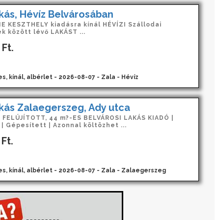
kás, Hévíz Belvárosában
E KESZTHELY kiadásra kínál HÉVÍZI Szállodai
k között lévő LAKÁST ...
Ft.
s, kínál, albérlet - 2026-08-07 - Zala - Hévíz
kás Zalaegerszeg, Ady utca
FELÚJÍTOTT, 44 m?-ES BELVÁROSI LAKÁS KIADÓ |
| Gépesített | Azonnal költözhet ...
Ft.
es, kínál, albérlet - 2026-08-07 - Zala - Zalaegerszeg