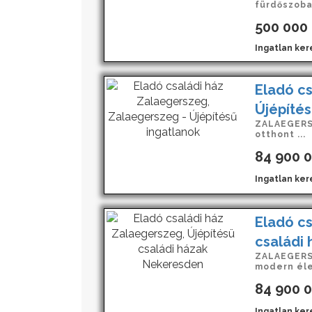
fürdőszoba, 
500 000
Ingatlan kere
Eladó cs
Újépítés
ZALAEGERSZ
otthont ...
84 900 
Ingatlan ker
Eladó cs
családi
ZALAEGERSZ
modern élet
84 900 
Ingatlan ker