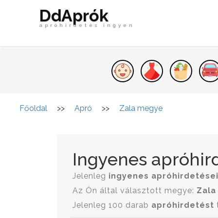
DdAprók
apróhirdetés ingyen
Főoldal
>>
Apró
>>
Zala megye
Ingyenes apróhir
Jelenleg
ingyenes apróhirdetése
Az Ön által választott megye:
Zala
Jelenleg 100 darab
apróhirdetést