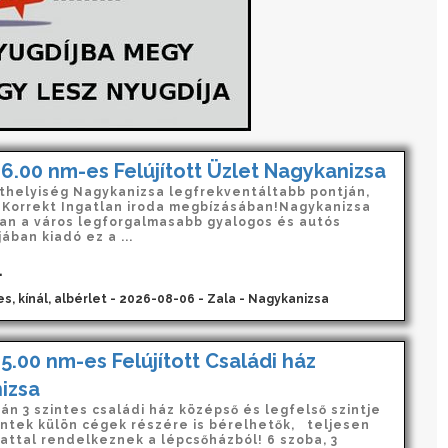
6.00 nm-es Felújított Üzlet Nagykanizsa
thelyiség Nagykanizsa legfrekventáltabb pontján,
a Korrekt Ingatlan iroda megbízásában!Nagykanizsa
an a város legforgalmasabb gyalogos és autós
ban kiadó ez a ...
.
s, kínál, albérlet - 2026-08-06 - Zala - Nagykanizsa
5.00 nm-es Felújított Családi ház
izsa
n 3 szintes családi ház középső és legfelső szintje
zintek külön cégek részére is bérelhetők, teljesen
rattal rendelkeznek a lépcsőházból! 6 szoba, 3