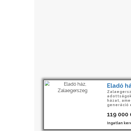
Eladó h
Zalaegersz
adottságok
házat, ame
generáció 
119 000
Ingatlan ker