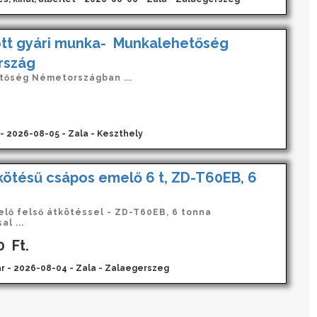
ott gyári munka- Munkalehetőség
rszág
őség Németországban ...
 - 2026-08-05 - Zala - Keszthely
kötésű csápos emelő 6 t, ZD-T60EB, 6
lő felső átkötéssel - ZD-T60EB, 6 tonna
l ...
0
Ft.
r - 2026-08-04 - Zala - Zalaegerszeg