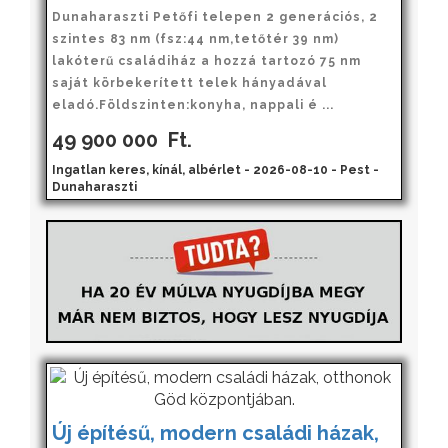
Dunaharaszti Petőfi telepen 2 generációs, 2
szintes 83 nm (fsz:44 nm,tetőtér 39 nm)
lakóterű családiház a hozzá tartozó 75 nm
saját körbekerített telek hányadával
eladó.Földszinten:konyha, nappali é ...
49 900 000
Ft.
Ingatlan keres, kínál, albérlet - 2026-08-10 - Pest -
Dunaharaszti
Új építésű, modern családi házak,