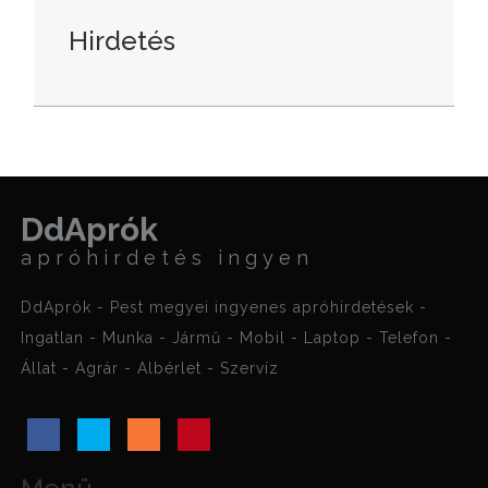
Hirdetés
DdAprók
apróhirdetés ingyen
DdAprók - Pest megyei ingyenes apróhirdetések -
Ingatlan - Munka - Jármű - Mobil - Laptop - Telefon -
Állat - Agrár - Albérlet - Szervíz