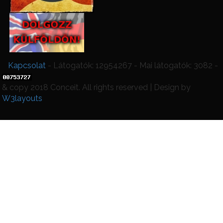
Kapcsolat
- Látogatók: 12954267 - Mai látogatók: 3082 -
& copy 2018 Conceit. All rights reserved | Design by
W3layouts