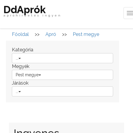
DdAprók
T
apróhirdetés ingyen
n
Főoldal
>>
Apró
>>
Pest megye
Kategória
...
Megyék
Pest megye
Járások
...