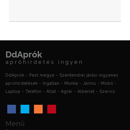
DdAprók
apróhirdetés ingyen
DdAprók - Pest megye - Szentendrei járási ingyenes
apróhirdetések - Ingatlan - Munka - Jármű - Mobil -
Laptop - Telefon - Állat - Agrár - Albérlet - Szervíz
Menü