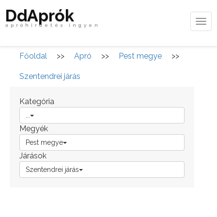
DdAprók
Tog
apróhirdetés ingyen
navi
Főoldal
>>
Apró
>>
Pest megye
>>
Szentendrei járás
Kategória
...
Megyék
Pest megye
Járások
Szentendrei járás