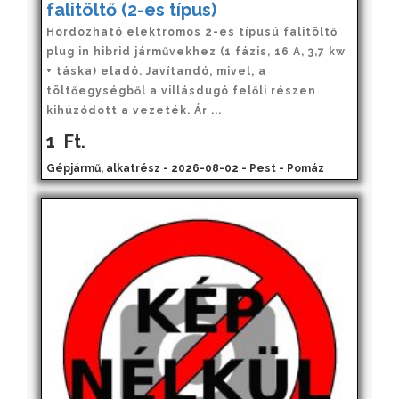
falitöltő (2-es típus)
Hordozható elektromos 2-es típusú falitöltő
plug in hibrid járművekhez (1 fázis, 16 A, 3,7 kw
+ táska) eladó. Javítandó, mivel, a
töltőegységből a villásdugó felőli részen
kihúzódott a vezeték. Ár ...
1
Ft.
Gépjármű, alkatrész - 2026-08-02 - Pest - Pomáz