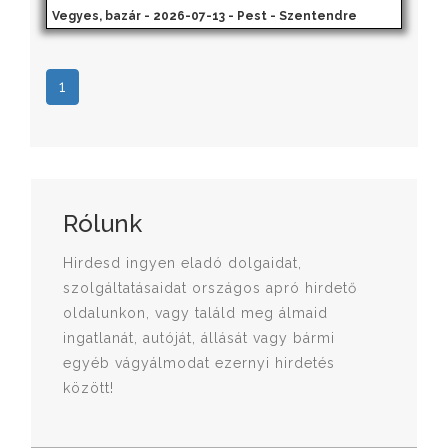
Vegyes, bazár - 2026-07-13 - Pest - Szentendre
1
Rólunk
Hirdesd ingyen eladó dolgaidat,
szolgáltatásaidat országos apró hirdető
oldalunkon, vagy találd meg álmaid
ingatlanát, autóját, állását vagy bármi
egyéb vágyálmodat ezernyi hirdetés
között!