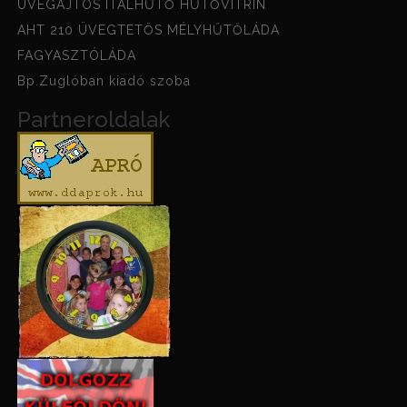
ÜVEGAJTÓS ITALHŰTŐ HŰTŐVITRIN
AHT 210 ÜVEGTETŐS MÉLYHŰTŐLÁDA
FAGYASZTÓLÁDA
Bp.Zuglóban kiadó szoba
Partneroldalak