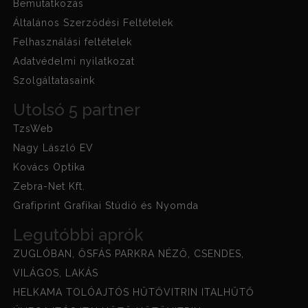
Bemutatkozás
Általános Szerződési Feltételek
Felhasználási feltételek
Adatvédelmi nyilatkozat
Szolgáltatasaink
Utolsó 5 partner
TzsWeb
Nagy László EV
Kovács Optika
Zebra-Net Kft.
Grafiprint Grafikai Stúdió és Nyomda
Legutóbbi aprók
ZUGLÓBAN, ŐSFÁS PARKRA NÉZŐ, CSENDES,
VILÁGOS, LAKÁS
HELKAMA TOLÓAJTÓS HŰTŐVITRIN ITALHŰTŐ