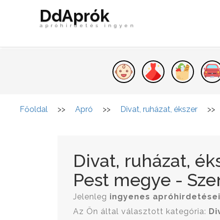
DdAprók
apróhirdetés ingyen
Főoldal
>>
Apró
>>
Divat, ruházat, ékszer
>>
Divat, ruházat, é
Pest megye - Szen
Jelenleg
ingyenes apróhirdetése
Az Ön által választott kategória:
Di