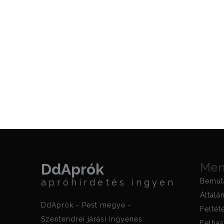
Me
DdAprók
apróhirdetés ingyen
Bemut
Általá
DdAprók - Pest megye -
Feltét
Szentendrei járási ingyenes
Felhas