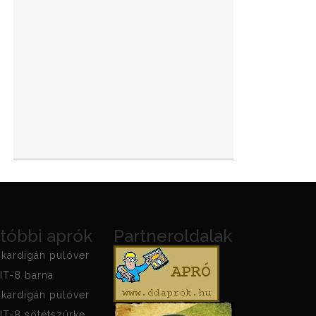
tóbbi aprók
Partneroldalak
kardigán pulóver
IT-8 barna
kardigán pulóver
IT-8 sötétszürke