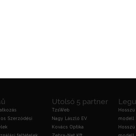
nü
Utolsó 5 partner
Legu
atkozás
TzsWeb
Hosszú 
nos Szerződési
Nagy László EV
modell 
elek
Kovács Optika
Hosszú 
ználási feltételek
Zebra-Net Kft.
modell 