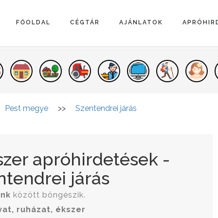
FŐOLDAL
CÉGTÁR
AJÁNLATOK
APRÓHIR
Pest megye
>>
Szentendrei járás
kszer apróhirdetések -
tendrei járás
ink
között böngészik.
vat, ruházat, ékszer