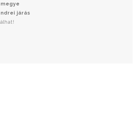
 megye
ndrei járás
álhat!