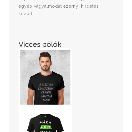
egyéb vágyálmodat ezernyi hirdetés
között!
Vicces pólók