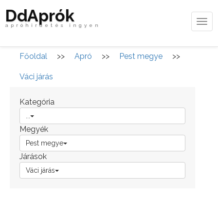
DdAprók
Tog
apróhirdetés ingyen
navi
Főoldal
>>
Apró
>>
Pest megye
>>
Váci járás
Kategória
...
Megyék
Pest megye
Járások
Váci járás