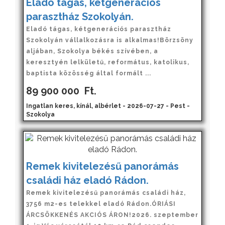
Eladó tágas, kétgenerációs
parasztház Szokolyán.
Eladó tágas, kétgenerációs parasztház
Szokolyán vállalkozásra is alkalmas!Börzsöny
aljában, Szokolya békés szívében, a
keresztyén lelkületű, református, katolikus,
baptista közösség által formált ...
89 900 000
Ft.
Ingatlan keres, kínál, albérlet - 2026-07-27 - Pest -
Szokolya
Remek kivitelezésű panorámás
családi ház eladó Rádon.
Remek kivitelezésű panorámás családi ház,
3756 m2-es telekkel eladó Rádon.ÓRIÁSI
ÁRCSÖKKENÉS AKCIÓS ÁRON!2026. szeptember