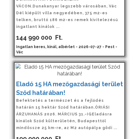
VÁCON.Dunakanyar legszebb városában, Vác
Dél kiépült villa negyedében, 375 m2-es
telken, bruttó 186 m2-es remek kivitelezésű
ingatlant kínálok ...
144 990 000
Ft.
Ingatlan keres, kínál, albérlet - 2026-07-27 - Pest -
Vác
Eladó 15 HA mezőgazdasági terület
Sződ határában!
Befektetés a természet és a fejlődés
határán 15 hektár Sződ határában.ÓRIÁSI
ÁRZUHANÁS 2026. MÁRCIUS 31.-IGEladásra
kínálok Sződ külterületén, Budapesttől
mindössze 25 km-re, az M2 autópálya gödi ...
199 900 000
Ft.