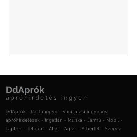
DdAprók
apróhirdetés ingyen
DdAprók - Pest megye - Váci járási ingyenes
apróhirdetések - Ingatlan - Munka - Jármű - Mobil -
Laptop - Telefon - Állat - Agrár - Albérlet - Szervíz