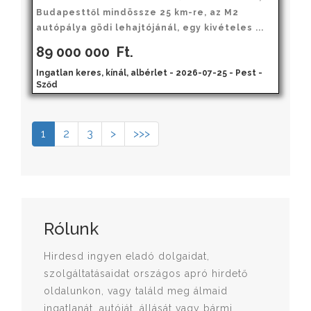
Budapesttől mindössze 25 km-re, az M2
autópálya gödi lehajtójánál, egy kivételes ...
89 000 000
Ft.
Ingatlan keres, kínál, albérlet - 2026-07-25 - Pest -
Sződ
1
2
3
>
>>>
Rólunk
Hirdesd ingyen eladó dolgaidat,
szolgáltatásaidat országos apró hirdető
oldalunkon, vagy találd meg álmaid
ingatlanát, autóját, állását vagy bármi