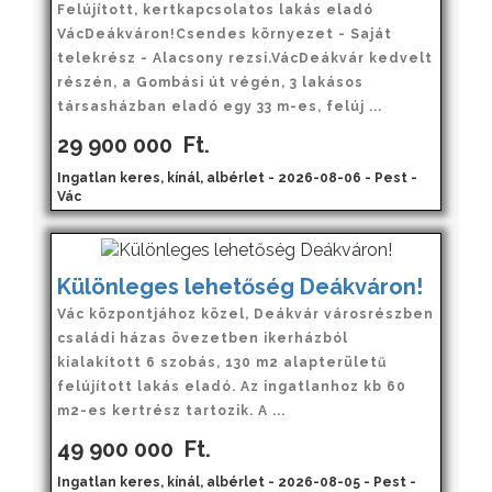
Felújított, kertkapcsolatos lakás eladó
VácDeákváron!Csendes környezet - Saját
telekrész - Alacsony rezsi.VácDeákvár kedvelt
részén, a Gombási út végén, 3 lakásos
társasházban eladó egy 33 m-es, felúj ...
29 900 000
Ft.
Ingatlan keres, kínál, albérlet - 2026-08-06 - Pest -
Vác
Különleges lehetőség Deákváron!
Vác központjához közel, Deákvár városrészben
családi házas övezetben ikerházból
kialakított 6 szobás, 130 m2 alapterületű
felújított lakás eladó. Az ingatlanhoz kb 60
m2-es kertrész tartozik. A ...
49 900 000
Ft.
Ingatlan keres, kínál, albérlet - 2026-08-05 - Pest -