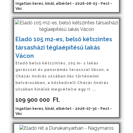
Ingatlan keres, kínál, albérlet - 2026-08-03 - Pest -
Vác
Eladó 105 m2-es, belső kétszintes
társasházi téglaépítésű lakás
Vácon
Eladó belső kétszintes, 105 m- s lakás
garázzsal és panorámás terasszal Vácon, a
Cházár András utcában.Vác történelmi
belvárosában, a közkedvelt Cházár András
utcában kínálok megvételre egy II. ...
109 900 000
Ft.
Ingatlan keres, kínál, albérlet - 2026-07-30 - Pest -
Vác