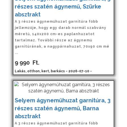
részes szatén ágynemű, Szürke
absztrakt
A 3 részes ágyneműhuzat garnitúra főbb
jellemzője, hogy egy darab normál szabvány
méretű, 140x200 cm-es paplanhuzatot
tartalmaz. További része az ágynemű
garnitúrának, a nagypárnahuzat, 70x90 cm mé
...
9 990
Ft.
Lakás, otthon, kert, barkács - 2026-07-10 -
Selyem ágyneműhuzat garnitúra, 3
részes szatén ágynemű, Barna
absztrakt
A 3 részes ágyneműhuzat garnitúra főbb