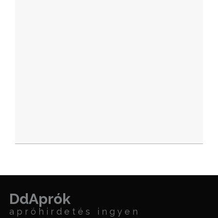
DdAprók
apróhirdetés ingyen