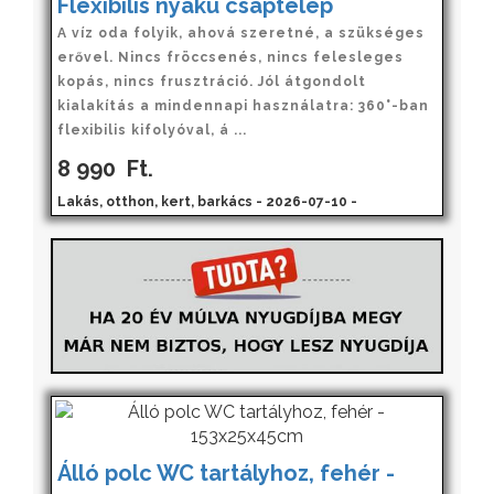
Flexibilis nyakú csaptelep
A víz oda folyik, ahová szeretné, a szükséges
erővel. Nincs fröccsenés, nincs felesleges
kopás, nincs frusztráció. Jól átgondolt
kialakítás a mindennapi használatra: 360°-ban
flexibilis kifolyóval, á ...
8 990
Ft.
Lakás, otthon, kert, barkács - 2026-07-10 -
Álló polc WC tartályhoz, fehér -