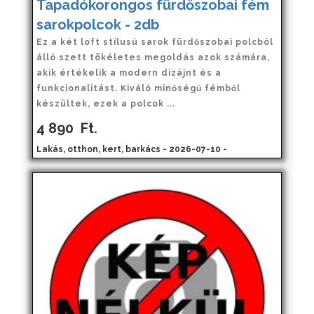
Tapadókorongos fürdőszobai fém
sarokpolcok - 2db
Ez a két loft stílusú sarok fürdőszobai polcból
álló szett tökéletes megoldás azok számára,
akik értékelik a modern dizájnt és a
funkcionalitást. Kiváló minőségű fémből
készültek, ezek a polcok ...
4 890
Ft.
Lakás, otthon, kert, barkács - 2026-07-10 -