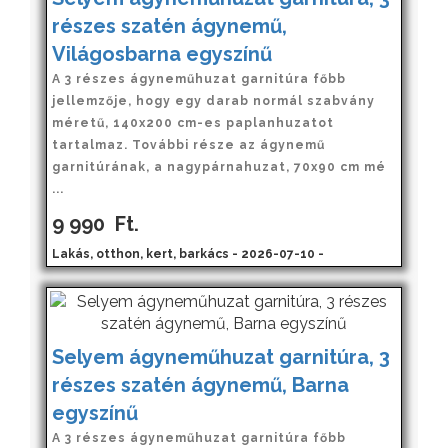
részes szatén ágynemű,
Világosbarna egyszínű
A 3 részes ágyneműhuzat garnitúra főbb
jellemzője, hogy egy darab normál szabvány
méretű, 140x200 cm-es paplanhuzatot
tartalmaz. További része az ágynemű
garnitúrának, a nagypárnahuzat, 70x90 cm mé
...
9 990
Ft.
Lakás, otthon, kert, barkács - 2026-07-10 -
Selyem ágyneműhuzat garnitúra, 3
részes szatén ágynemű, Barna
egyszínű
A 3 részes ágyneműhuzat garnitúra főbb