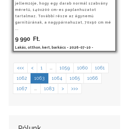
jellemzője, hogy egy darab normál szabvány
méretű, 140x200 cm-es paplanhuzatot
tartalmaz. További része az ágynemű
garnitúrának, a nagypárnahuzat, 70x90 cm mé
...
9 990
Ft.
Lakás, otthon, kert, barkács - 2026-07-10 -
<<<
<
1
...
1059
1060
1061
1062
1063
1064
1065
1066
1067
...
1083
>
>>>
Rólunk