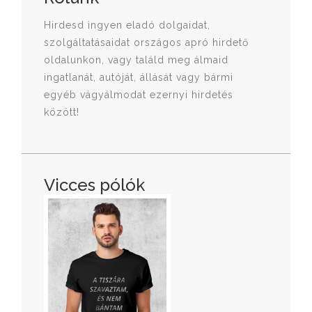
Hirdesd ingyen eladó dolgaidat,
szolgáltatásaidat országos apró hirdető
oldalunkon, vagy találd meg álmaid
ingatlanát, autóját, állását vagy bármi
egyéb vágyálmodat ezernyi hirdetés
között!
Vicces pólók