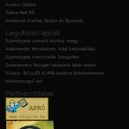
Kovács Optika
Zebra-Net Kft.
Grafiprint Grafikai Stúdió és Nyomda
Legutóbbi aprók
Számítógép szerelő házhoz megy
Adatmentés Mórahalom, Adat helyreállítás
Számítógép szervízelés Szegeden
Dunavarsány Nyugati lakóparki lakás eladó
Villany- BOJLER KLIMA balaton balatonkenese
elektromogul eol
Partneroldalak