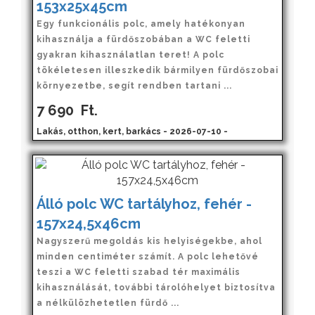
153x25x45cm
Egy funkcionális polc, amely hatékonyan
kihasználja a fürdőszobában a WC feletti
gyakran kihasználatlan teret! A polc
tökéletesen illeszkedik bármilyen fürdőszobai
környezetbe, segít rendben tartani ...
7 690
Ft.
Lakás, otthon, kert, barkács - 2026-07-10 -
Álló polc WC tartályhoz, fehér -
157x24,5x46cm
Nagyszerű megoldás kis helyiségekbe, ahol
minden centiméter számít. A polc lehetővé
teszi a WC feletti szabad tér maximális
kihasználását, további tárolóhelyet biztosítva
a nélkülözhetetlen fürdő ...