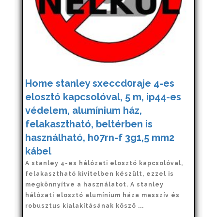
Home stanley sxeccd0raje 4-es
elosztó kapcsolóval, 5 m, ip44-es
védelem, alumínium ház,
felakasztható, beltérben is
használható, h07rn-f 3g1,5 mm2
kábel
A stanley 4-es hálózati elosztó kapcsolóval,
felakasztható kivitelben készült, ezzel is
megkönnyítve a használatot. A stanley
hálózati elosztó alumínium háza masszív és
robusztus kialakításának köszö ...