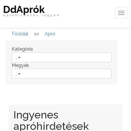
DdAprók
Tog
apróhirdetés ingyen
navi
Főoldal
>>
Apró
Kategória
...
Megyék
...
Ingyenes
apróhirdetések