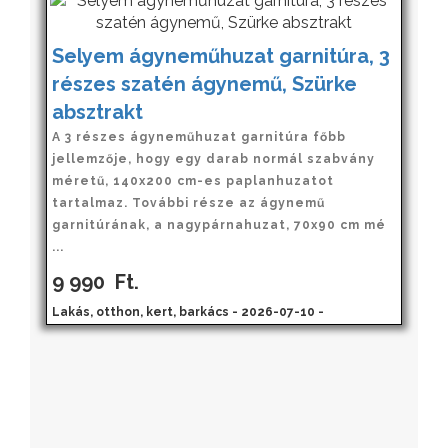
Selyem ágyneműhuzat garnitúra, 3
részes szatén ágynemű, Szürke
absztrakt
A 3 részes ágyneműhuzat garnitúra főbb
jellemzője, hogy egy darab normál szabvány
méretű, 140x200 cm-es paplanhuzatot
tartalmaz. További része az ágynemű
garnitúrának, a nagypárnahuzat, 70x90 cm mé
...
9 990
Ft.
Lakás, otthon, kert, barkács - 2026-07-10 -