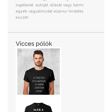
ingatlanát, autóját, állását vagy bármi
egyéb vágyálmodat ezernyi hirdetés
között!
Vicces pólók