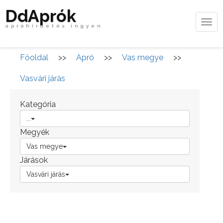
DdAprók
Tog
apróhirdetés ingyen
navi
Főoldal
>>
Apró
>>
Vas megye
>>
Vasvári járás
Kategória
...
Megyék
Vas megye
Járások
Vasvári járás