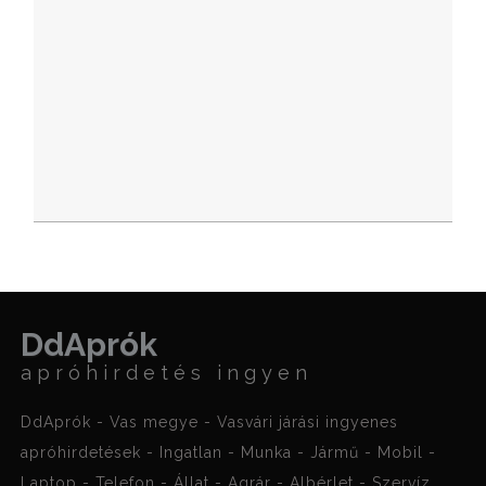
DdAprók
apróhirdetés ingyen
DdAprók - Vas megye - Vasvári járási ingyenes
apróhirdetések - Ingatlan - Munka - Jármű - Mobil -
Laptop - Telefon - Állat - Agrár - Albérlet - Szervíz