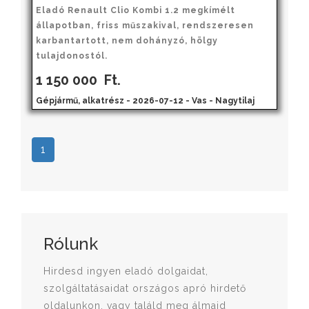
Eladó Renault Clio Kombi 1.2 megkímélt
állapotban, friss műszakival, rendszeresen
karbantartott, nem dohányzó, hölgy
tulajdonostól.
1 150 000
Ft.
Gépjármű, alkatrész - 2026-07-12 - Vas - Nagytilaj
1
Rólunk
Hirdesd ingyen eladó dolgaidat,
szolgáltatásaidat országos apró hirdető
oldalunkon, vagy találd meg álmaid